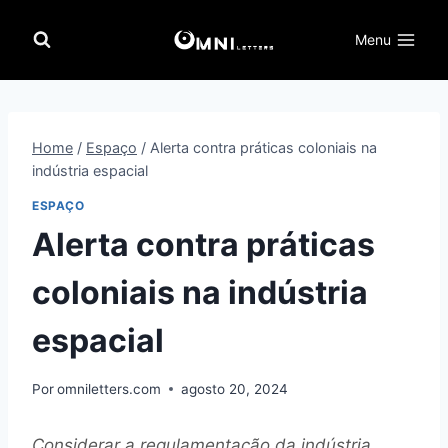
Pular
para
Menu
o
Conteúdo
Home
/
Espaço
/
Alerta contra práticas coloniais na
indústria espacial
ESPAÇO
Alerta contra práticas
coloniais na indústria
espacial
Por
omniletters.com
agosto 20, 2024
Considerar a regulamentação da indústria