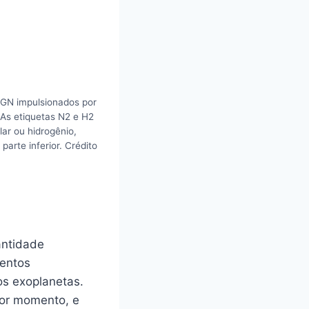
AGN impulsionados por
 As etiquetas N2 e H2
ar ou hidrogênio,
arte inferior. Crédito
antidade
ventos
os exoplanetas.
por momento, e