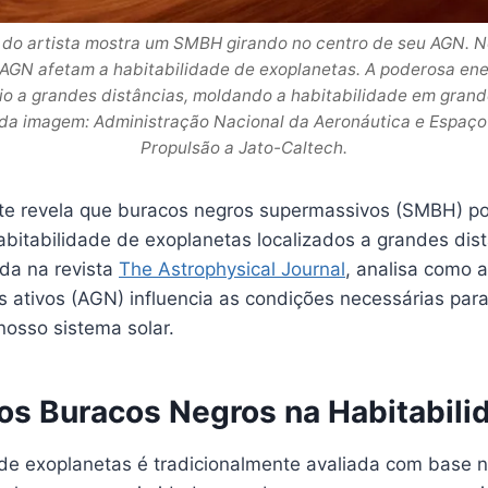
o do artista mostra um SMBH girando no centro de seu AGN. 
GN afetam a habitabilidade de exoplanetas. A poderosa en
io a grandes distâncias, moldando a habitabilidade em gran
o da imagem: Administração Nacional da Aeronáutica e Espaço 
Propulsão a Jato-Caltech.
te revela que buracos negros supermassivos (SMBH) 
bitabilidade de exoplanetas localizados a grandes dist
ada na revista
The Astrophysical Journal
, analisa como a
s ativos (AGN) influencia as condições necessárias par
nosso sistema solar.
os Buracos Negros na Habitabili
 de exoplanetas é tradicionalmente avaliada com base 