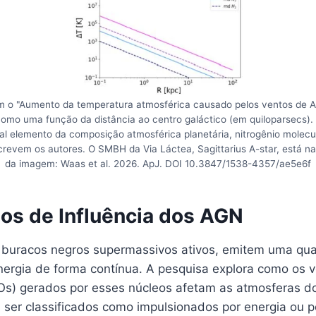
m o "Aumento da temperatura atmosférica causado pelos ventos de 
mo uma função da distância ao centro galáctico (em quiloparsecs).
pal elemento da composição atmosférica planetária, nitrogênio molecul
revem os autores. O SMBH da Via Láctea, Sagittarius A-star, está na p
da imagem: Waas et al. 2026. ApJ. DOI 10.3847/1538-4357/ae5e6f
s de Influência dos AGN
 buracos negros supermassivos ativos, emitem uma qu
energia de forma contínua. A pesquisa explora como os 
FOs) gerados por esses núcleos afetam as atmosferas d
ser classificados como impulsionados por energia ou 