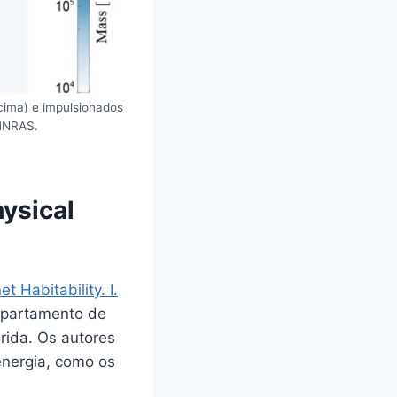
cima) e impulsionados
 MNRAS.
ysical
 Habitability. I.
Departamento de
órida. Os autores
energia, como os