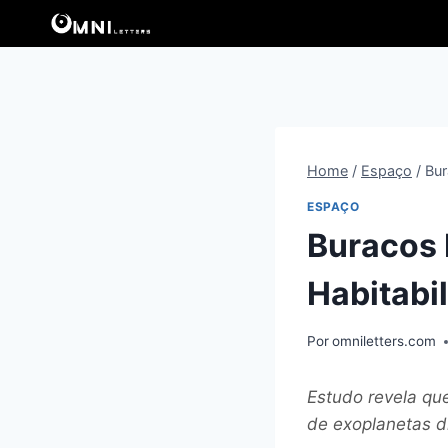
Pular
para
o
Conteúdo
Home
/
Espaço
/
Bur
ESPAÇO
Buracos
Habitabi
Por
omniletters.com
Estudo revela qu
de exoplanetas d