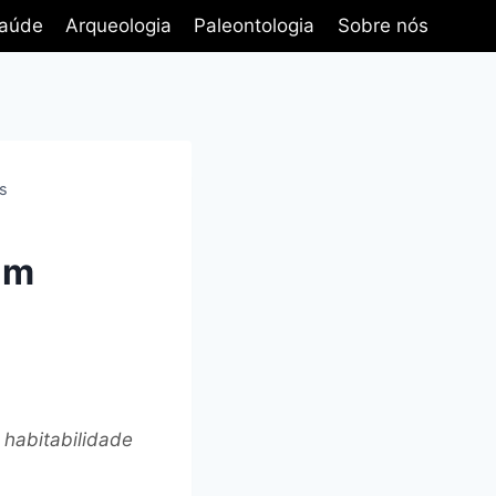
aúde
Arqueologia
Paleontologia
Sobre nós
s
am
habitabilidade