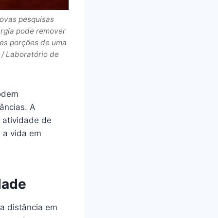
Novas pesquisas
ergia pode remover
des porções de uma
/ Laboratório de
podem
âncias. A
 atividade de
a a vida em
dade
na distância em