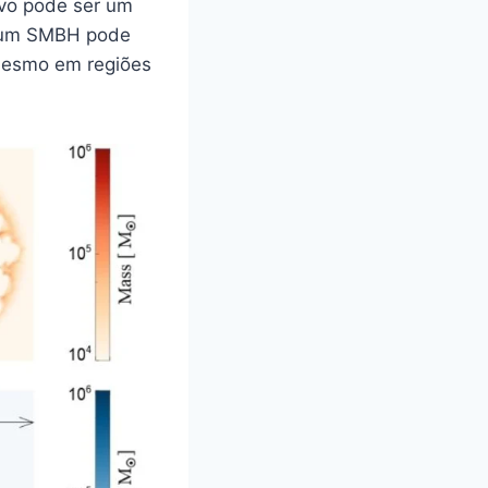
ivo pode ser um
or um SMBH pode
 mesmo em regiões