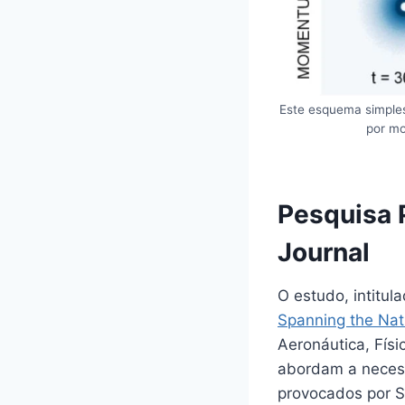
Este esquema simples
por mo
Pesquisa 
Journal
O estudo, intitula
Spanning the Na
Aeronáutica, Físi
abordam a necess
provocados por S