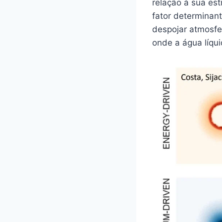
relação à sua es
fator determinan
despojar atmosfe
onde a água líquid