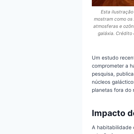
Esta ilustraçã
mostram como os A
atmosferas e ozôn
galáxia. Crédit
Um estudo recen
comprometer a ha
pesquisa, public
núcleos galáctico
planetas fora do 
Impacto d
A habitabilidade