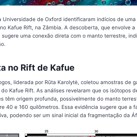
 Universidade de Oxford identificaram indícios de uma
 no Kafue Rift, na Zâmbia. A descoberta, que envolve a
, sugere uma conexão direta com o manto terrestre, ind
ão.
a no Rift de Kafue
ogos, liderada por Rūta Karolytė, coletou amostras de 
 do Kafue Rift. As análises revelaram que os isótopos d
s têm origem profunda, possivelmente do manto terres
re 40 e 160 quilômetros. Essa evidência sugere que a f
tiva, podendo ser um sinal inicial da fragmentação da Á