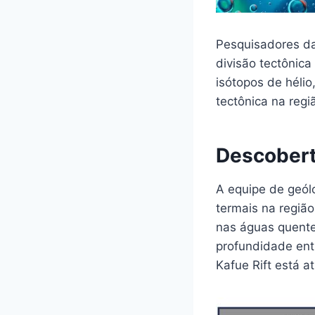
Pesquisadores da
divisão tectônica
isótopos de hélio
tectônica na regi
Descobert
A equipe de geól
termais na região
nas águas quente
profundidade ent
Kafue Rift está a