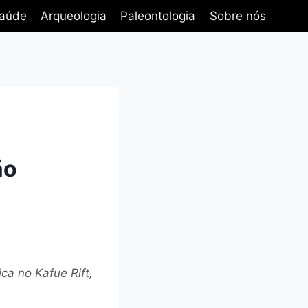
aúde
Arqueologia
Paleontologia
Sobre nós
ão
ca no Kafue Rift,