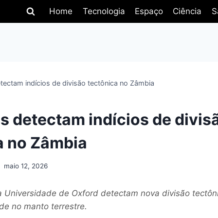
Home
Tecnologia
Espaço
Ciência
S
etectam indícios de divisão tectônica no Zâmbia
as detectam indícios de divis
a no Zâmbia
maio 12, 2026
 Universidade de Oxford detectam nova divisão tectôni
de no manto terrestre.