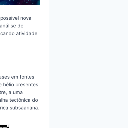
 possível nova
 análise de
icando atividade
gases em fontes
e hélio presentes
tre, a uma
alha tectônica do
frica subsaariana.