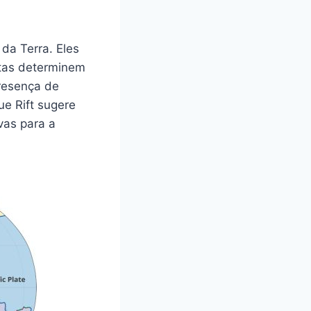
da Terra. Eles
stas determinem
presença de
e Rift sugere
vas para a