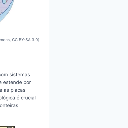
ommons, CC BY-SA 3.0)
 com sistemas
se estende por
e as placas
lógica é crucial
onteiras