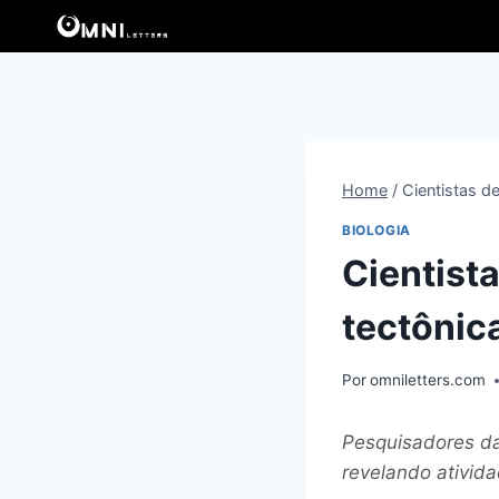
Pular
para
o
Conteúdo
Home
/
Cientistas d
BIOLOGIA
Cientist
tectônic
Por
omniletters.com
Pesquisadores da
revelando ativida