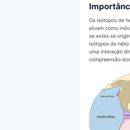
Importânc
Os isótopos de hé
atuam como indic
se estes se orig
isótopos de héli
uma interação dir
compreensão dos 