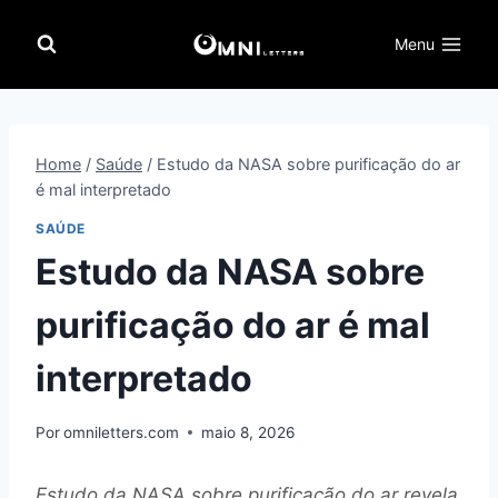
Pular
para
Menu
o
Conteúdo
Home
/
Saúde
/
Estudo da NASA sobre purificação do ar
é mal interpretado
SAÚDE
Estudo da NASA sobre
purificação do ar é mal
interpretado
Por
omniletters.com
maio 8, 2026
Estudo da NASA sobre purificação do ar revela