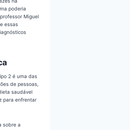
cazes na
ama poderia
 professor Miguel
ue essas
iagnósticos
ca
tipo 2 é uma das
hões de pessoas,
ieta saudável
z para enfrentar
a sobre a