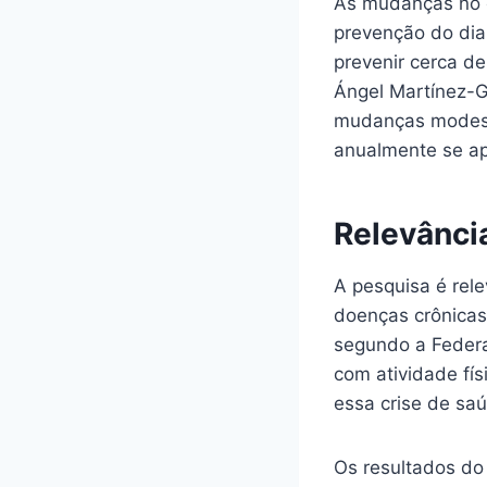
As mudanças no e
prevenção do dia
prevenir cerca de
Ángel Martínez-G
mudanças modest
anualmente se ap
Relevânci
A pesquisa é rel
doenças crônicas
segundo a Federa
com atividade fís
essa crise de saú
Os resultados do