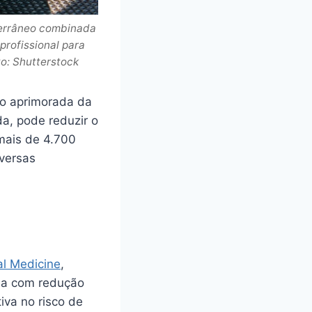
terrâneo combinada
profissional para
to: Shutterstock
ão aprimorada da
a, pode reduzir o
mais de 4.700
iversas
al Medicine
,
ea com redução
iva no risco de