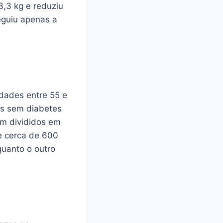
,3 kg e reduziu
eguiu apenas a
idades entre 55 e
as sem diabetes
am divididos em
e cerca de 600
quanto o outro