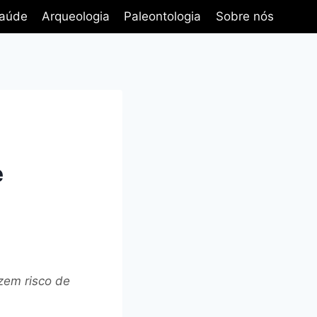
aúde
Arqueologia
Paleontologia
Sobre nós
e
zem risco de