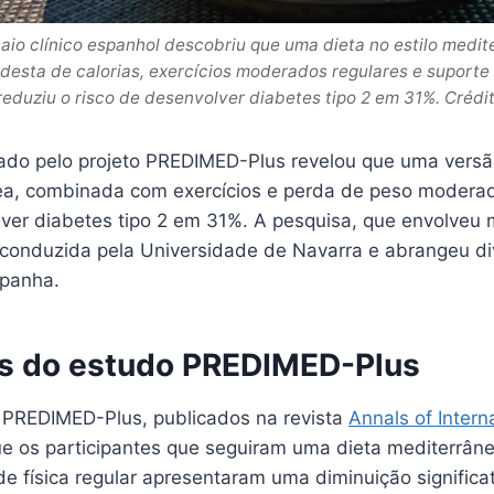
aio clínico espanhol descobriu que uma dieta no estilo medi
sta de calorias, exercícios moderados regulares e suporte 
eduziu o risco de desenvolver diabetes tipo 2 em 31%. Crédi
ado pelo projeto PREDIMED-Plus revelou que uma vers
ea, combinada com exercícios e perda de peso moderad
lver diabetes tipo 2 em 31%. A pesquisa, que envolveu 
oi conduzida pela Universidade de Navarra e abrangeu d
spanha.
s do estudo PREDIMED-Plus
 PREDIMED-Plus, publicados na revista
Annals of Intern
 os participantes que seguiram uma dieta mediterrân
ade física regular apresentaram uma diminuição significat