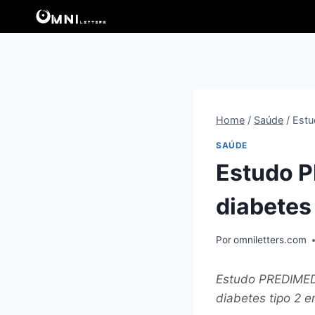
Pular
para
o
Conteúdo
Home
/
Saúde
/
Estu
SAÚDE
Estudo P
diabetes
Por
omniletters.com
Estudo PREDIMED-
diabetes tipo 2 e