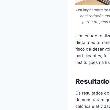
Um importante ens
com redução mode
perda de peso r
Um estudo realiz
dieta mediterrân
risco de desenvo
participantes, f
instituições na E
Resultado
Os resultados do
demonstraram que
calórica e ativid