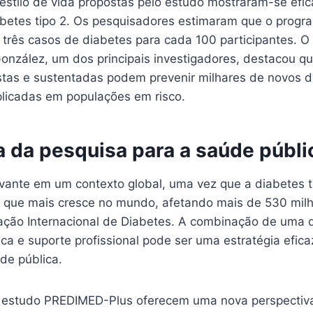
stilo de vida propostas pelo estudo mostraram-se efi
betes tipo 2. Os pesquisadores estimaram que o progr
 três casos de diabetes para cada 100 participantes. O
onzález, um dos principais investigadores, destacou q
as e sustentadas podem prevenir milhares de novos d
licadas em populações em risco.
a da pesquisa para a saúde públi
evante em um contexto global, uma vez que a diabetes 
 que mais cresce no mundo, afetando mais de 530 mil
ção Internacional de Diabetes. A combinação de uma d
ica e suporte profissional pode ser uma estratégia efica
de pública.
 estudo PREDIMED-Plus oferecem uma nova perspectiv