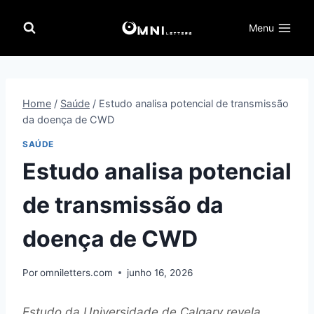
Pular
para
Menu
o
Conteúdo
Home
/
Saúde
/
Estudo analisa potencial de transmissão
da doença de CWD
SAÚDE
Estudo analisa potencial
de transmissão da
doença de CWD
Por
omniletters.com
junho 16, 2026
Estudo da Universidade de Calgary revela