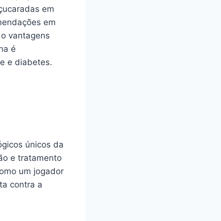
açucaradas em
comendações em
ido vantagens
na é
e e diabetes.
ógicos únicos da
ão e tratamento
 como um jogador
ta contra a