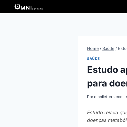
Pular
para
o
Conteúdo
Home
/
Saúde
/
Estu
SAÚDE
Estudo a
para doe
Por
omniletters.com
Estudo revela que
doenças metaból