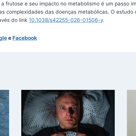
 a frutose e seu impacto no metabolismo é um passo i
as complexidades das doenças metabólicas. O estudo
avés do link
10.1038/s42255-026-01506-y
.
gle
e
Facebook