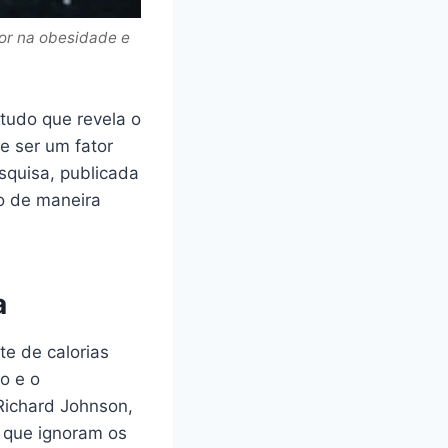
or na obesidade e
tudo que revela o
e ser um fator
squisa, publicada
o de maneira
a
e de calorias
o e o
Richard Johnson,
s que ignoram os