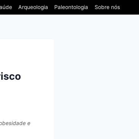
aúde
Arqueologia
Paleontologia
Sobre nós
risco
a obesidade e