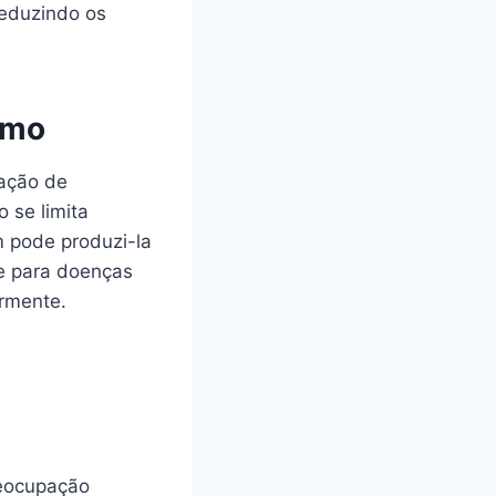
reduzindo os
smo
ração de
 se limita
 pode produzi-la
se para doenças
rmente.
reocupação