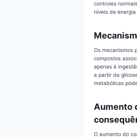
controles normai
níveis de energia 
Mecanismo
Os mecanismos pe
compostos associ
apenas à ingestã
a partir da glico
metabólicas pode
Aumento d
consequê
O aumento do co