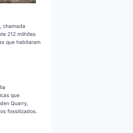
l, chamada
te 212 milhões
ras que habitaram
lia
ticas que
yden Quarry,
os fossilizados.