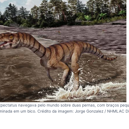
xpectatus navegava pelo mundo sobre duas pernas, com braços peq
minada em um bico. Crédito da imagem: Jorge Gonzalez / NHMLAC Din