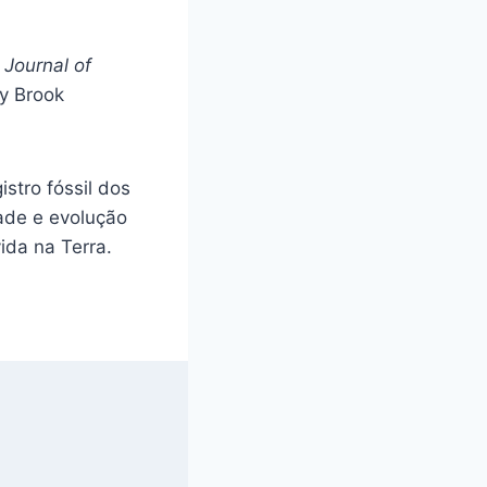
o
Journal of
ny Brook
stro fóssil dos
ade e evolução
ida na Terra.