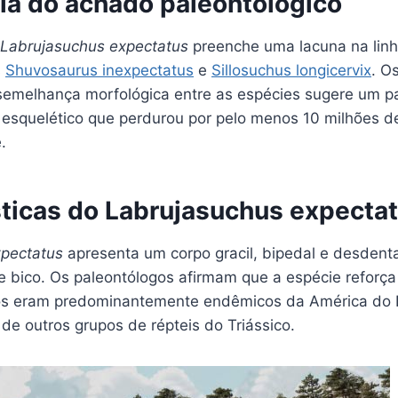
ia do achado paleontológico
Labrujasuchus expectatus
preenche uma lacuna na linh
s
Shuvosaurus inexpectatus
e
Sillosuchus longicervix
. O
emelhança morfológica entre as espécies sugere um p
esquelético que perdurou por pelo menos 10 milhões d
.
sticas do Labrujasuchus expecta
xpectatus
apresenta um corpo gracil, bipedal e desden
 bico. Os paleontólogos afirmam que a espécie reforça
os eram predominantemente endêmicos da América do N
de outros grupos de répteis do Triássico.