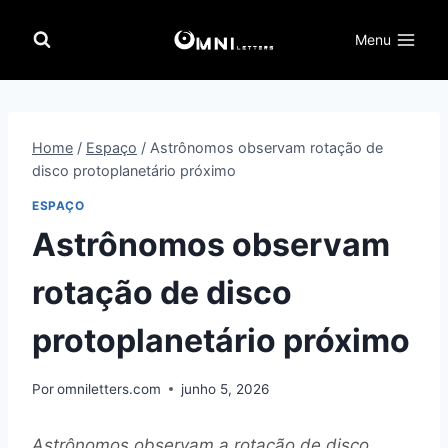
Pular
para
Menu
o
Conteúdo
Home
/
Espaço
/
Astrônomos observam rotação de
disco protoplanetário próximo
ESPAÇO
Astrônomos observam
rotação de disco
protoplanetário próximo
Por
omniletters.com
junho 5, 2026
Astrônomos observam a rotação de disco