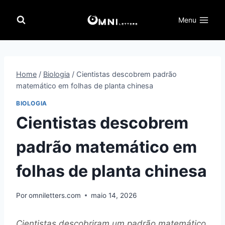
Pular
para
Menu
o
Conteúdo
Home
/
Biologia
/
Cientistas descobrem padrão
matemático em folhas de planta chinesa
BIOLOGIA
Cientistas descobrem
padrão matemático em
folhas de planta chinesa
Por
omniletters.com
maio 14, 2026
Cientistas descobriram um padrão matemático