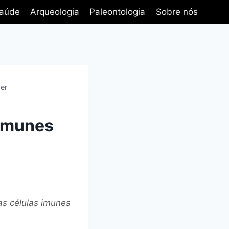
aúde
Arqueologia
Paleontologia
Sobre nós
er
 imunes
as células imunes