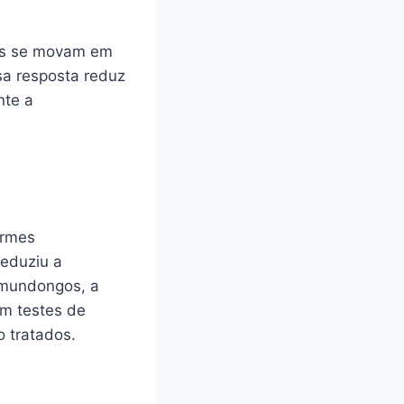
las se movam em
sa resposta reduz
nte a
ermes
eduziu a
amundongos, a
m testes de
 tratados.