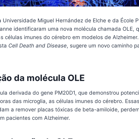
 Universidade Miguel Hernández de Elche e da École P
anne identificaram uma nova molécula chamada OLE, q
as células imunes do cérebro em modelos de Alzheimer.
ista
Cell Death and Disease
, sugere um novo caminho pa
ação da molécula OLE
la derivada do gene PM20D1, que demonstrou potencia
oras das microglia, as células imunes do cérebro. Essas
am a remover placas tóxicas de beta-amiloide, perdem
m pacientes com Alzheimer.