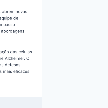
s, abrem novas
equipe de
um passo
s abordagens
ração das células
re Alzheimer. O
 as defesas
s mais eficazes.