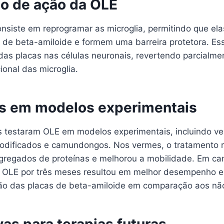
 de ação da OLE
nsiste em reprogramar as microglia, permitindo que e
s de beta-amiloide e formem uma barreira protetora. Es
das placas nas células neuronais, revertendo parcialme
ional das microglia.
s em modelos experimentais
 testaram OLE em modelos experimentais, incluindo v
dificados e camundongos. Nos vermes, o tratamento r
gregados de proteínas e melhorou a mobilidade. Em c
 OLE por três meses resultou em melhor desempenho e
o das placas de beta-amiloide em comparação aos não
as para terapias futuras