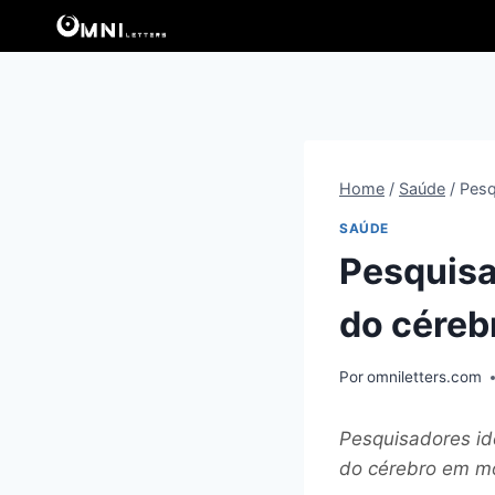
Pular
para
o
Conteúdo
Home
/
Saúde
/
Pesq
SAÚDE
Pesquisa
do céreb
Por
omniletters.com
Pesquisadores id
do cérebro em mo