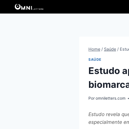
Pular
para
o
Conteúdo
Home
/
Saúde
/
Estu
SAÚDE
Estudo a
biomarc
Por
omniletters.com
Estudo revela qu
especialmente e