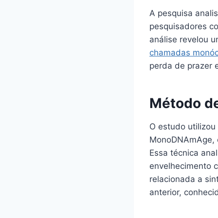
A pesquisa anali
pesquisadores co
análise revelou u
chamadas monóc
perda de prazer 
Método de
O estudo utilizo
MonoDNAmAge, qu
Essa técnica ana
envelhecimento c
relacionada a si
anterior, conhec