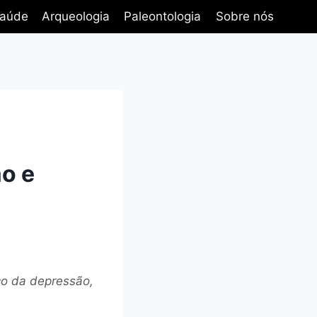
aúde
Arqueologia
Paleontologia
Sobre nós
o e
co da depressão,