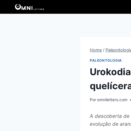
Pular
para
o
Conteúdo
Home
/
Paleontologi
PALEONTOLOGIA
Urokodia
quelícer
Por
omniletters.com
A descoberta de 
evolução de aran