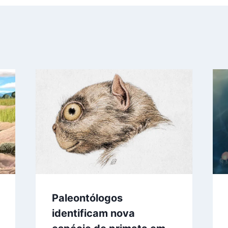
Paleontólogos
identificam nova