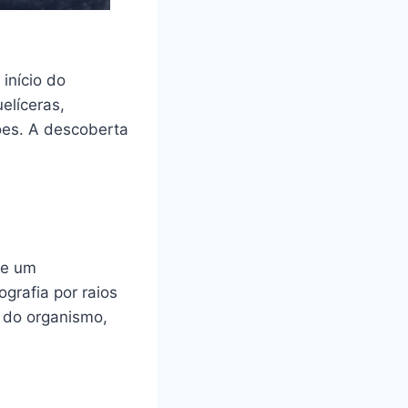
início do
elíceras,
ões. A descoberta
de um
grafia por raios
s do organismo,