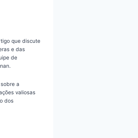
tigo que discute
eras e das
uipe de
nnan.
 sobre a
ações valiosas
so dos