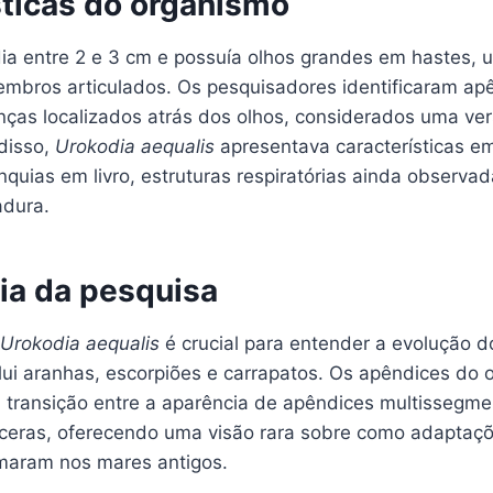
sticas do organismo
a entre 2 e 3 cm e possuía olhos grandes em hastes, 
bros articulados. Os pesquisadores identificaram ap
nças localizados atrás dos olhos, considerados uma ver
 disso,
Urokodia aequalis
apresentava características e
quias em livro, estruturas respiratórias ainda observa
adura.
ia da pesquisa
Urokodia aequalis
é crucial para entender a evolução d
lui aranhas, escorpiões e carrapatos. Os apêndices do
transição entre a aparência de apêndices multissegme
íceras, oferecendo uma visão rara sobre como adaptaç
maram nos mares antigos.