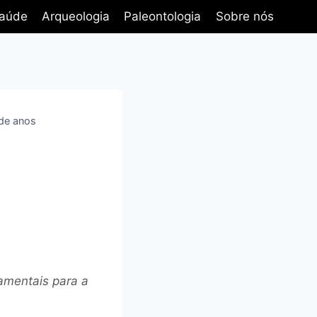
aúde
Arqueologia
Paleontologia
Sobre nós
 de anos
amentais para a