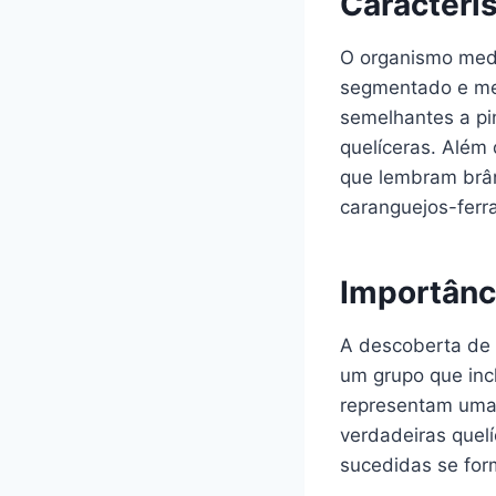
Caracterí
O organismo medi
segmentado e mem
semelhantes a pi
quelíceras. Além
que lembram brân
caranguejos-ferr
Importânc
A descoberta de
um grupo que inc
representam uma 
verdadeiras quel
sucedidas se for