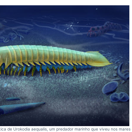
tica de Urokodia aequalis, um predador marinho que viveu nos mares