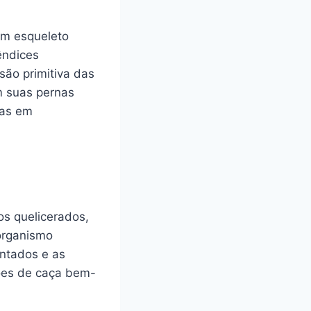
um esqueleto
êndices
são primitiva das
m suas pernas
das em
os quelicerados,
 organismo
ntados e as
ões de caça bem-