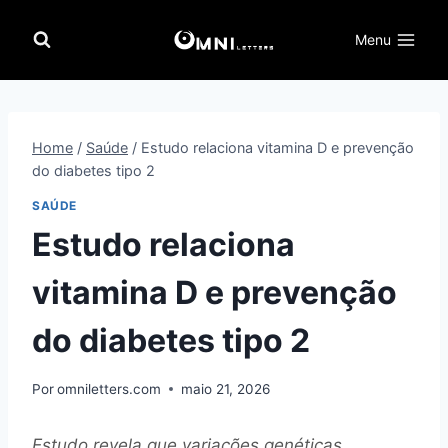
Pular
para
Menu
o
Conteúdo
Home
/
Saúde
/
Estudo relaciona vitamina D e prevenção
do diabetes tipo 2
SAÚDE
Estudo relaciona
vitamina D e prevenção
do diabetes tipo 2
Por
omniletters.com
maio 21, 2026
Estudo revela que variações genéticas