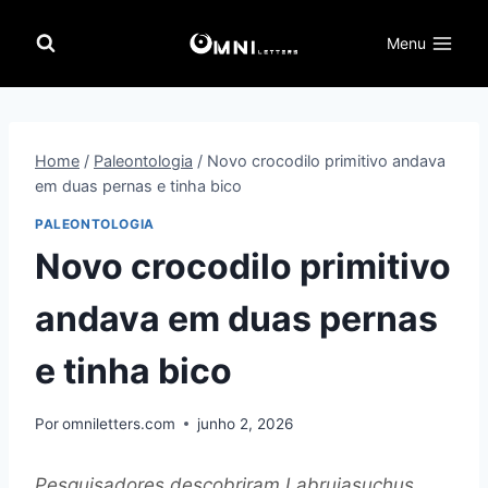
Pular
para
Menu
o
Conteúdo
Home
/
Paleontologia
/
Novo crocodilo primitivo andava
em duas pernas e tinha bico
PALEONTOLOGIA
Novo crocodilo primitivo
andava em duas pernas
e tinha bico
Por
omniletters.com
junho 2, 2026
Pesquisadores descobriram Labrujasuchus